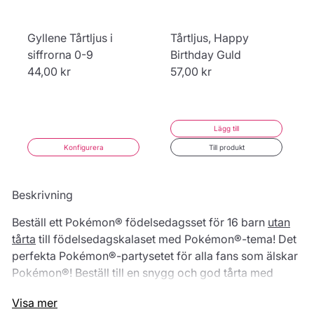
Gyllene Tårtljus i
Tårtljus, Happy
siffrorna 0-9
Birthday Guld
44,00 kr
57,00 kr
Lägg till
Konfigurera
Till produkt
Beskrivning
Beställ ett Pokémon® födelsedagsset för 16 barn
utan
tårta
till födelsedagskalaset med Pokémon®-tema! Det
perfekta Pokémon®-partysetet för alla fans som älskar
Pokémon®! Beställ till en snygg och god tårta med
Pikachu och Eevee. Hos oss hittar du allt till det
Visa mer
perfekta Pokémon®-temakalaset! Detta Pokémon®-