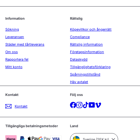
Information
Rättslig
Sökning
Köpevillkor och ångerrätt
Leveransen
Compliance
Städer med tårtleverans
Rättslig information
Om oss
Företagsinformation
Rapportera fel
Dataskydd
Mitt konto
Tillgänglighetsförklaring
Spårningstillstånd
Häv avtalet
Kontakt
Följ oss
Facebook
Instagram
TikTok
YouTube
Vimeo
Kontakt
Tillgängliga betalningsmetoder
Land
Sverige (SEK kr)