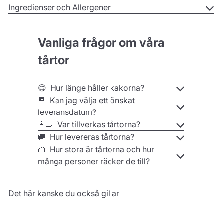
partyset
utan tårta
för 16 barn skapar det ultimata
Ingredienser och Allergener
Pokémon®-kalaset och bidrar med den perfekta
Pokémon®-stämningen. Fixa det perfekta
Vanliga frågor om våra
födelsedagskalaset med Pokémon®-tema tack vare
våra
Barnkalaspaket
helt enligt dina önskemål. Vi har
tårtor
anpassat våra Pokémon®-partyset så att de passar till
det antal födelsedagsbarn som kommer att delta på
😋 Hur länge håller kakorna?
Pokémon®-kalaset.
📆 Kan jag välja ett önskat
leveransdatum?
👩‍🍳 Var tillverkas tårtorna?
Vårt Pokémon®-partyset innehåller följande:
🚚 Hur levereras tårtorna?
🍰 Hur stora är tårtorna och hur
16 st Pokémon® tallrikar och muggar
många personer räcker de till?
20 st Pokémon® sugrör
16 st Pokémon® servetter (med bl.a. Pikachu och
Charmander)
Det här kanske du också gillar
2 st Pokémon® engångsdukar
1 st Pokémon® girlang