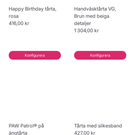
Happy Birthday tårta,
Handväsktårta VG,
rosa
Brun med beiga
416,00 kr
detaljer
1 304,00 kr
Konfigurera
Konfigurera
PAW Patrol® på
Tårta med silkesband
ängtårta
427,00 kr