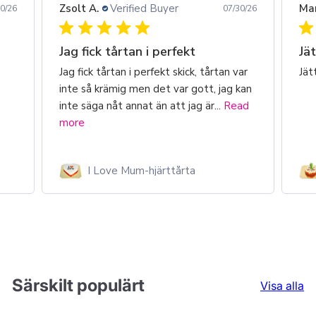
Zsolt A.
Verified Buyer
Mar
0/26
07/30/26
Jag fick tårtan i perfekt
Jä
Jag fick tårtan i perfekt skick, tårtan var
Jät
inte så krämig men det var gott, jag kan
inte säga nåt annat än att jag är...
Read
more
I Love Mum-hjärttårta
Särskilt populärt
Visa alla