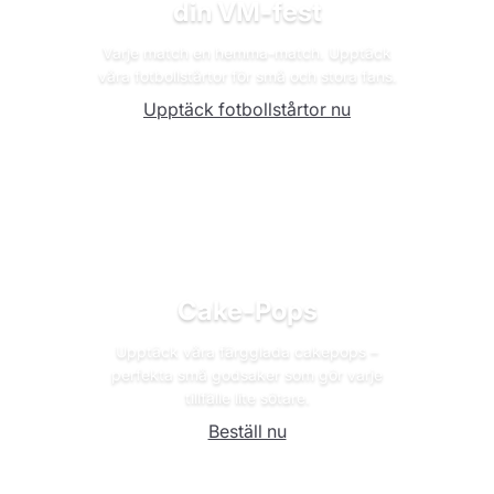
din VM-fest
Varje match en hemma-match. Upptäck
våra fotbollstårtor för små och stora fans.
Upptäck fotbollstårtor nu
Cake-Pops
Upptäck våra färgglada cakepops –
perfekta små godsaker som gör varje
tillfälle lite sötare.
Beställ nu