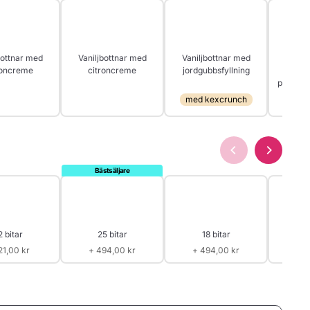
bottnar med
Vaniljbottnar med
Vaniljbottnar med
Vanilj
loncreme
citroncreme
jordgubbsfyllning
per
passions
med kexcrunch
med 
2 bitar
25 bitar
18 bitar
4
21,00 kr
+ 494,00 kr
+ 494,00 kr
+ 1 