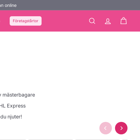
n online
n
Företagstårtor
Sök
konto
Kundvag
av mästerbagare
HL Express
 du njuter!