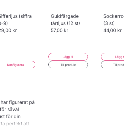
Sifferljus (siffra
Guldfärgade
Sockerros, vi
0-9)
tårtljus (12 st)
(3 st)
29,00 kr
57,00 kr
44,00 kr
Lägg till
Lägg till
Konfigurera
Till produkt
Till produkt
har figurerat på
för såväl
st för din
a perfekt att
eller olika fester