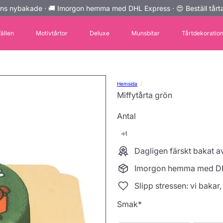
ns nybakade · 🚚 Imorgon hemma med DHL Express · 😍 Beställ tårta
Pausa
bildspelet
fällen
Motivtårtor
Deluxe
Munsbitar
Tårtdekoratio
Hemsida
Miffytårta grön
Antal
Dagligen färskt bakat 
Imorgon hemma med D
Slipp stressen: vi bakar,
Smak
*