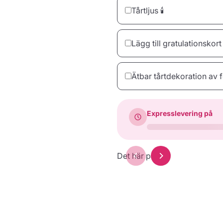
Tårtljus 🕯️
Lägg till gratulationskort
10 Ljus
Ätbar tårtdekoration av f
22,00 kr
Expresslevering på
dinTarta.se
Hjärta
32,00 kr
43,00 kr
Det här passar