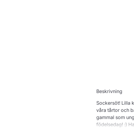
Beskrivning
Sockersöt! Lilla
våra tårtor och b
gammal som ung. 
födelsedag! :) H
beställa till föd