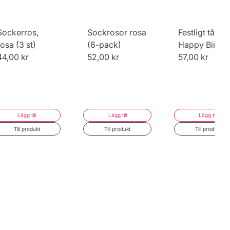
Sockerros,
Sockrosor rosa
Festligt tårtlju
rosa (3 st)
(6-pack)
Happy Birthd
44,00 kr
52,00 kr
57,00 kr
Lägg till
Lägg till
Lägg till
Till produkt
Till produkt
Till produkt