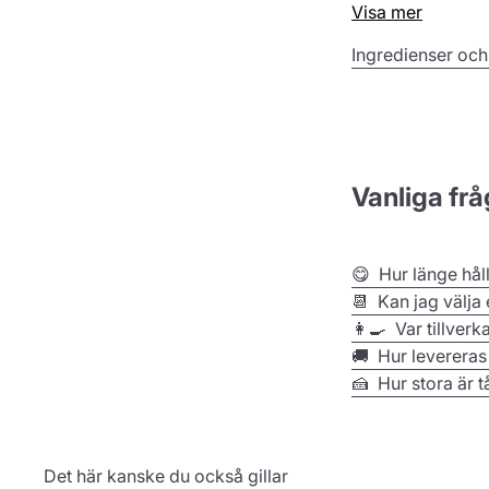
Visa mer
passar det att fi
direkt hem till d
Ingredienser och
Vanliga frå
😋 Hur länge hål
📆 Kan jag välja
👩‍🍳 Var tillverk
🚚 Hur levereras
🍰 Hur stora är t
Det här kanske du också gillar