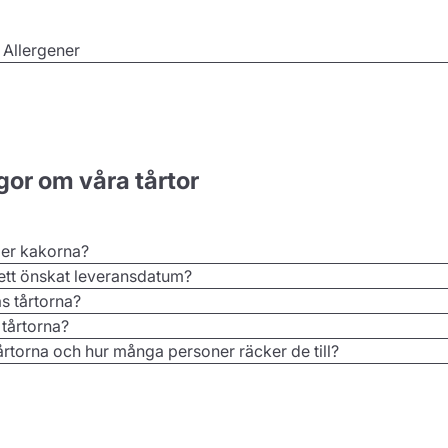
ra med Miffy. Lägg in din beställning redan idag för leverans t
örren! Illustration Dick Bruna © copyright Mercis bv, 1953-201
 Allergener
gor om våra tårtor
ler kakorna?
 ett önskat leveransdatum?
as tårtorna?
 tårtorna?
årtorna och hur många personer räcker de till?