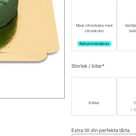
Mjuk citronkaka med
Vanilj
citronkräm
hal
Rekommenderas
Storlek / bitar
*
6 bitar
1
+ 1
Extra till din perfekta tårta