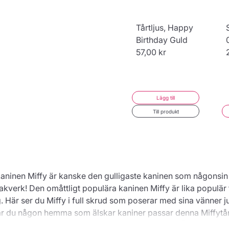
Gyllene Tårtljus
Tårtljus, Happy
i siffrorna 0-9
Birthday Guld
44,00 kr
57,00 kr
Lägg till
Konfigurera
Till produkt
 kaninen Miffy är kanske den gulligaste kaninen som någonsin 
akverk! Den omåttligt populära kaninen Miffy är lika populär 
Här ser du Miffy i full skrud som poserar med sina vänner ju
ar du någon hemma som älskar kaniner passar denna Miffytårt
elsedagskalaset, dopet eller namngivningsfesten! Även till påsk 