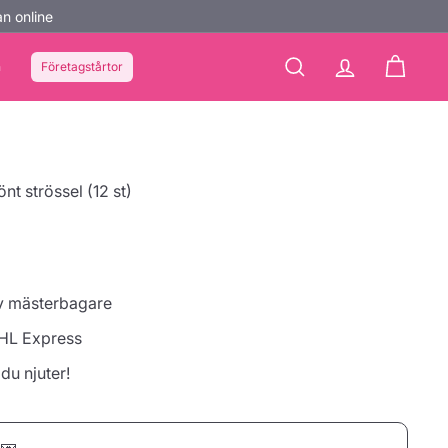
n online
n
Företagstårtor
Sök
konto
Kundvag
t strössel (12 st)
av mästerbagare
HL Express
 du njuter!