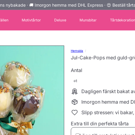
ns nybakade · 🚚 Imorgon hemma med DHL Express · 😍 Beställ tårta
Pausa
bildspelet
fällen
Motivtårtor
Deluxe
Munsbitar
Tårtdekoratio
Hemsida
Jul-Cake-Pops med guld-grön
Antal
Dagligen färskt bakat 
Imorgon hemma med D
Slipp stressen: vi bakar,
Extra till din perfekta tårta