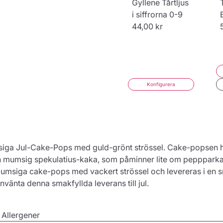
Gyllene Tårtljus
i siffrorna 0-9
44,00 kr
Konfigurera
siga Jul-Cake-Pops med guld-grönt strössel. Cake-popsen 
 mumsig spekulatius-kaka, som påminner lite om peppparkak
 mumsiga cake-pops med vackert strössel och levereras i en 
invänta denna smakfyllda leverans till jul.
 Allergener