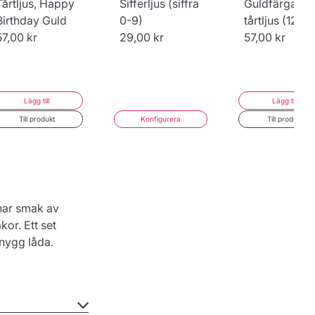
Tårtljus, Happy
Sifferljus (siffra
Guldfärgade
Birthday Guld
0-9)
tårtljus (12 st)
57,00 kr
29,00 kr
57,00 kr
Lägg till
Lägg till
Till produkt
Konfigurera
Till produkt
har smak av
or. Ett set
snygg låda.