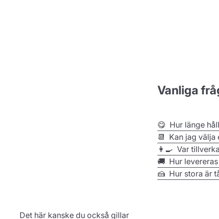
Vanliga frå
😋 Hur länge hål
📆 Kan jag välja
👩‍🍳 Var tillverk
🚚 Hur levereras
🍰 Hur stora är t
Det här kanske du också gillar