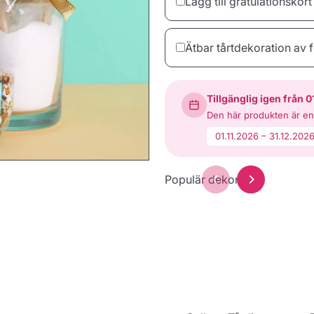
Lägg till gratulationskort
Ätbar tårtdekoration av f
Tillgänglig igen från 0
dinTarta.se
Yay
Den här produkten är e
Hjärta
01.11.2026 – 31.12.202
32,00 kr
39,00 kr
43,00 kr
Populär dekoration