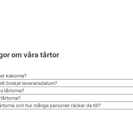
gor om våra tårtor
ler kakorna?
 ett önskat leveransdatum?
as tårtorna?
 tårtorna?
årtorna och hur många personer räcker de till?