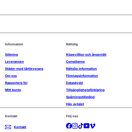
Information
Rättslig
Sökning
Köpevillkor och ångerrätt
Leveransen
Compliance
Städer med tårtleverans
Rättslig information
Om oss
Företagsinformation
Rapportera fel
Dataskydd
Mitt konto
Tillgänglighetsförklaring
Spårningstillstånd
Häv avtalet
Kontakt
Följ oss
Facebook
Instagram
TikTok
YouTube
Vimeo
Kontakt