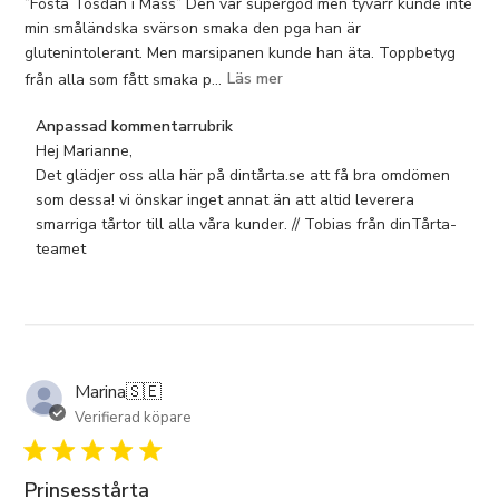
”Fösta Tosdan i Mass” Den var supergod men tyvärr kunde inte
min småländska svärson smaka den pga han är
glutenintolerant. Men marsipanen kunde han äta. Toppbetyg
från alla som fått smaka p...
Läs mer
Kommentarer
Anpassad kommentarrubrik
från
Hej Marianne,

butiksägaren
Det glädjer oss alla här på dintårta.se att få bra omdömen 
om
som dessa! vi önskar inget annat än att altid leverera 
omdöme
smarriga tårtor till alla våra kunder. // Tobias från dinTårta-
från
teamet
Anpassad
kommentarrubrik
om
Tue
Mar
Marina
🇸🇪
08
2022
Verifierad köpare
Prinsesstårta