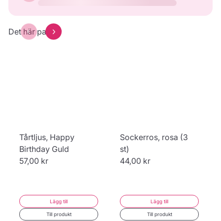
39,00 kr
39,00 kr
39,00 kr
Hjärta
Kvadrat
Rektangel
43,00 kr
43,00 kr
43,00 kr
Det här passar
Förhandsgranska
Förhandsgranska
Tårtljus, Happy
Sockerros, rosa (3
Birthday Guld
st)
57,00 kr
44,00 kr
Lägg till
Lägg till
Till produkt
Till produkt