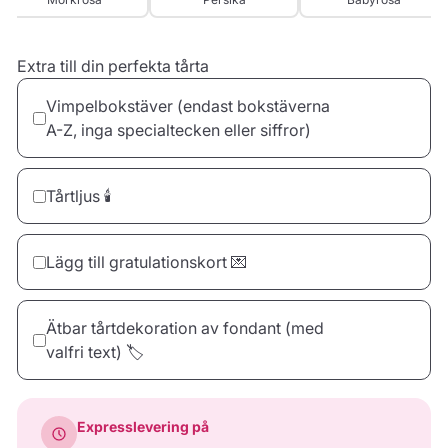
Extra till din perfekta tårta
Vimpelbokstäver (endast bokstäverna
A-Z, inga specialtecken eller siffror)
Tårtljus 🕯️
Lägg till gratulationskort 💌
30 Ljus
40 Ljus
50 Ljus
Ätbar tårtdekoration av fondant (med
66,00 kr
88,00 kr
99,00 kr
valfri text) 🏷️
Yay
Konfetti
Happy Birthday
Expresslevering på