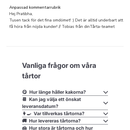
Kommentarer
Anpassad kommentarrubrik
från
Hej Pratibha,

butiksägaren
Tusen tack för det fina omdömet! :) Det är alltid underbart att 
om
få höra från nöjda kunder! // Tobias från dinTårta-teamet
omdöme
från
Anpassad
kommentarrubrik
om
Vanliga frågor om våra
Mon
Jan
tårtor
06
2020
😋 Hur länge håller kakorna?
📆 Kan jag välja ett önskat
leveransdatum?
👩‍🍳 Var tillverkas tårtorna?
🚚 Hur levereras tårtorna?
🍰 Hur stora är tårtorna och hur