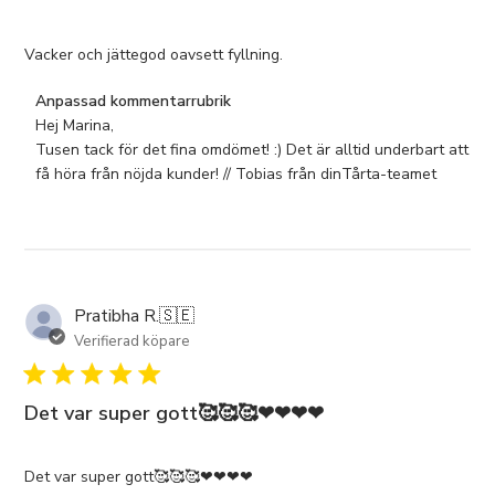
Vacker och jättegod oavsett fyllning.
Kommentarer
Anpassad kommentarrubrik
från
Hej Marina,

butiksägaren
Tusen tack för det fina omdömet! :) Det är alltid underbart att 
om
få höra från nöjda kunder! // Tobias från dinTårta-teamet
omdöme
från
Anpassad
kommentarrubrik
om
Pratibha R.
🇸🇪
Wed
Feb
Verifierad köpare
09
2022
Det var super gott🥰🥰🥰❤❤❤❤
Det var super gott🥰🥰🥰❤❤❤❤