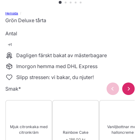
Hemsida
Grön Deluxe tårta
Antal
Dagligen färskt bakat av mästerbagare
Imorgon hemma med DHL Express
Slipp stressen: vi bakar, du njuter!
Smak
*
Mjuk citronkaka med
Vaniljbottnar med
Rainbow Cake
citronkräm
halloncreme
+ 186,00 kr