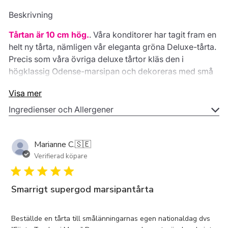
Beskrivning
Tårtan är 10 cm hög.
. Våra konditorer har tagit fram en
helt ny tårta, nämligen vår eleganta gröna Deluxe-tårta.
Precis som våra övriga deluxe tårtor kläs den i
högklassig Odense-marsipan och dekoreras med små
sockerpärlor samt ett tårtband runtom. Helt enkelt
Visa mer
perfektion! På dintarta.se kan du enkelt beställa denna
tårta och själv bestämma vilken leveransadress som
Ingredienser och Allergener
önskas. Välj din favorit bland våra många olika smaker
och se hur din nästa fest blir en succé!
Gör denna
Marianne C.
🇸🇪
tjusiga tårta extra personlig genom att välja ett
Verifierad köpare
tårtband i din favoritfärg, vi matchar sedan tårtbandet
med de mest passande sockerkulorna!
.
Smarrigt supergod marsipantårta
Beställde en tårta till smålänningarnas egen nationaldag dvs