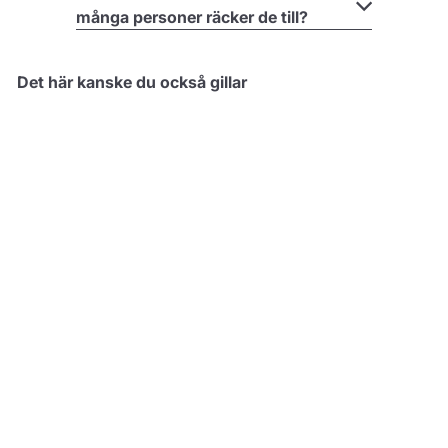
många personer räcker de till?
Det här kanske du också gillar
Grön Deluxe tårta
734,00 kr
Konfigurera