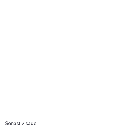
SLUTSÅLD
Tårtljus, Happy
Birthday
57,00 kr
Till produkt
Senast visade