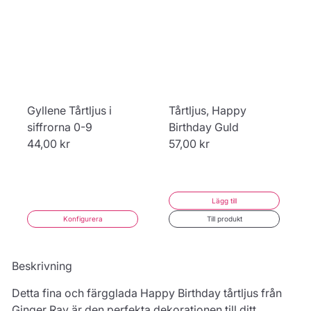
Gyllene Tårtljus i
Tårtljus, Happy
siffrorna 0-9
Birthday Guld
44,00 kr
57,00 kr
Lägg till
Konfigurera
Till produkt
Beskrivning
Detta fina och färgglada Happy Birthday tårtljus från
Ginger Ray är den perfekta dekorationen till ditt