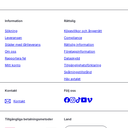
Information
Rättslig
Sökning
Köpevillkor och ångerrätt
Leveransen
Compliance
Städer med tårtleverans
Rättslig information
Om oss
Företagsinformation
Rapportera fel
Dataskydd
Mitt konto
Tillgänglighetsförklaring
Spårningstillstånd
Häv avtalet
Kontakt
Följ oss
Facebook
Instagram
TikTok
YouTube
Vimeo
Kontakt
Tillgängliga betalningsmetoder
Land