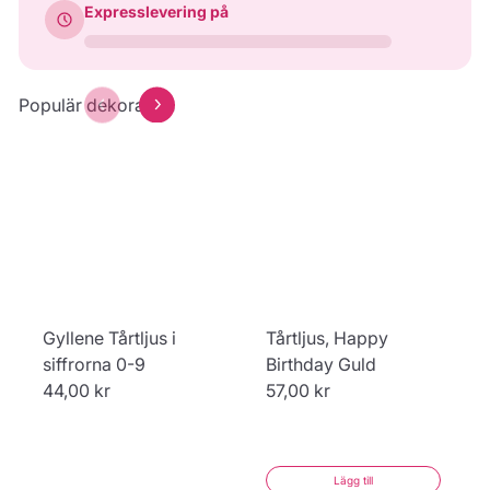
Yay
Konfetti
Happy Birthday
Expresslevering på
39,00 kr
39,00 kr
39,00 kr
Hjärta
Kvadrat
Rektangel
43,00 kr
43,00 kr
43,00 kr
Populär dekoration
Förhandsgranska
Förhandsgranska
Gyllene Tårtljus i
Tårtljus, Happy
siffrorna 0-9
Birthday Guld
44,00 kr
57,00 kr
Lägg till