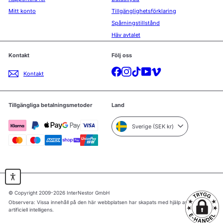
Mitt konto
Tillgänglighetsförklaring
Spårningstillstånd
Häv avtalet
Kontakt
Följ oss
Facebook
Instagram
TikTok
YouTube
Vimeo
Kontakt
Tillgängliga betalningsmetoder
Land
Sverige (SEK kr)
© Copyright 2009-2026 InterNestor GmbH
Observera: Vissa innehåll på den här webbplatsen har skapats med hjälp av
artificiell intelligens.