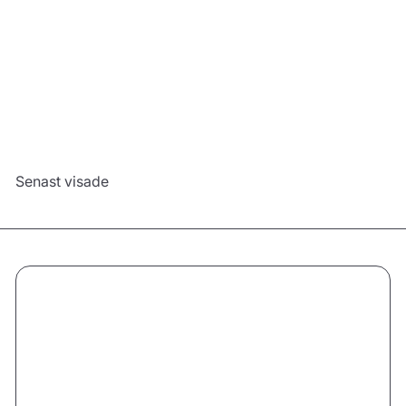
394,00 kr
Lägg till
Till produkt
Senast visade