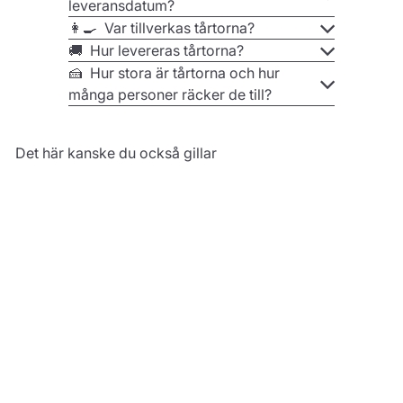
leveransdatum?
👩‍🍳 Var tillverkas tårtorna?
🚚 Hur levereras tårtorna?
🍰 Hur stora är tårtorna och hur
många personer räcker de till?
Det här kanske du också gillar
Blå Deluxe-Cake-
Pops med
rosenblad (10 st)