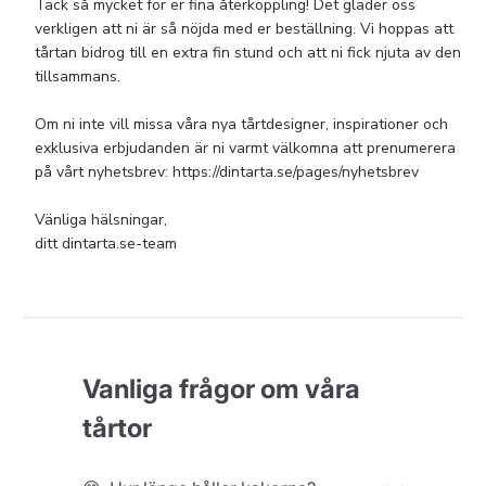
om
Tack så mycket för er fina återkoppling! Det gläder oss 
omdöme
verkligen att ni är så nöjda med er beställning. Vi hoppas att 
från
tårtan bidrog till en extra fin stund och att ni fick njuta av den 
Anpassad
tillsammans.

kommentarrubrik
om
Om ni inte vill missa våra nya tårtdesigner, inspirationer och 
Tue
exklusiva erbjudanden är ni varmt välkomna att prenumerera 
Jul
på vårt nyhetsbrev: https://dintarta.se/pages/nyhetsbrev 

28
2026
Vänliga hälsningar,

ditt dintarta.se-team
Vanliga frågor om våra
tårtor