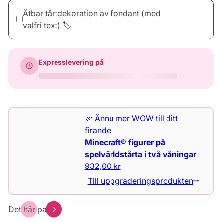
10 Ljus
20 Ljus
30 Ljus
Ätbar tårtdekoration av fondant (med
22,00 kr
44,00 kr
66,00 kr
valfri text) 🏷️
dinTarta.se
Yay
Konfetti
Expresslevering på
32,00 kr
39,00 kr
39,00 kr
Hjärta
Kvadrat
Rektangel
43,00 kr
43,00 kr
43,00 kr
Förhandsgranska
🎉 Ännu mer WOW till ditt
Förhandsgranska
firande
Minecraft® figurer på
spelvärldstårta i två våningar
932,00 kr
Till uppgraderingsprodukten
Det här passar