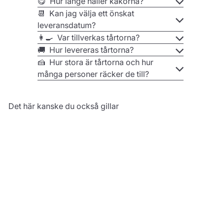
😋 Hur länge håller kakorna?
📆 Kan jag välja ett önskat
leveransdatum?
👩‍🍳 Var tillverkas tårtorna?
🚚 Hur levereras tårtorna?
🍰 Hur stora är tårtorna och hur
många personer räcker de till?
Det här kanske du också gillar
Minecraft®-figur
på rund TNT-tårta