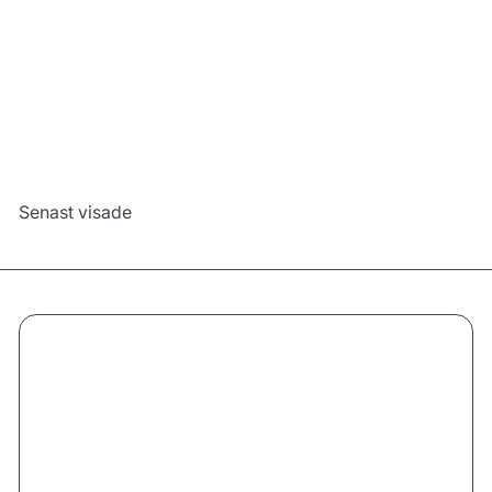
548,00 kr
Konfigurera
Senast visade