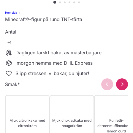
Hemsida
Minecraft®-figur på rund TNT-tårta
Antal
Dagligen färskt bakat av mästerbagare
Imorgon hemma med DHL Express
Slipp stressen: vi bakar, du njuter!
Smak
*
Mjuk citronkaka med
Mjuk chokladkaka med
Funfetti-
citronkräm
nougatkräm
citroenmuffincake m
lemon curd