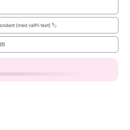
ondant (med valfri text) 🏷️
30 Ljus
40 Ljus
50 Ljus
 💌
6,00 kr
88,00 kr
99,00 kr
Kvadrat
Rektangel
Moln
43,00 kr
43,00 kr
43,00 kr
Förhandsgranska
Bonne Chance
Happy Birthday
Thank you
39,00 kr
39,00 kr
39,00 kr
Förhandsgranska