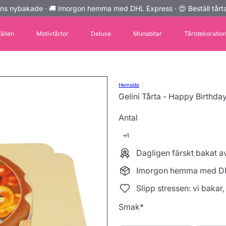
ns nybakade · 🚚 Imorgon hemma med DHL Express · 😍 Beställ tårta
Pausa
bildspelet
fällen
Motivtårtor
Deluxe
Munsbitar
Tårtdekoratio
Hemsida
Gelini Tårta - Happy Birthda
Antal
Dagligen färskt bakat 
Imorgon hemma med D
Slipp stressen: vi bakar,
Smak
*