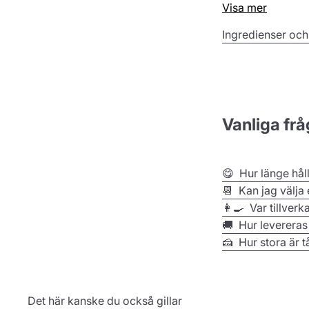
Visa mer
oförglömligt.
Ingredienser och
Denna tårta är in
de finaste ingre
moderna smaker. B
födelsedag på ett 
uppskattar klassi
Vanliga frå
Tårta
- Happy Bir
😋 Hur länge hål
📆 Kan jag välja
👩‍🍳 Var tillverk
🚚 Hur levereras
🍰 Hur stora är t
Det här kanske du också gillar