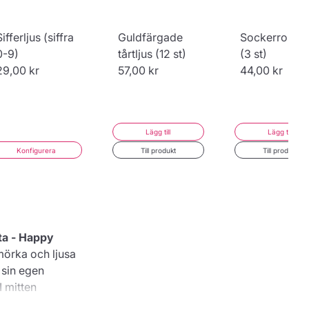
Sifferljus (siffra
Guldfärgade
Sockerros, vi
0-9)
tårtljus (12 st)
(3 st)
29,00 kr
57,00 kr
44,00 kr
Lägg till
Lägg till
Konfigurera
Till produkt
Till produkt
rta - Happy
mörka och ljusa
 sin egen
I mitten
 firande