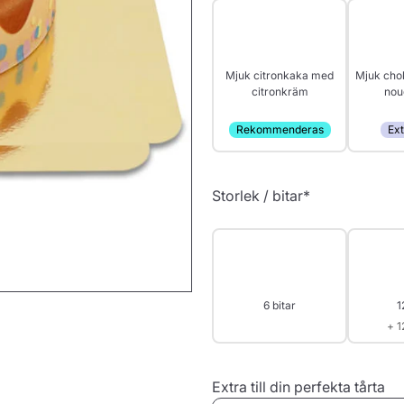
Mjuk citronkaka med
Mjuk cho
citronkräm
nou
Rekommenderas
Ext
Storlek / bitar
*
6 bitar
1
+ 1
Extra till din perfekta tårta