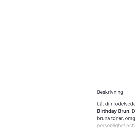
Beskrivning
Låt din födelsed
Birthday Brun
. 
bruna toner, omgi
personlighet och 
välkomnas du av 