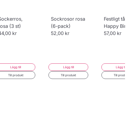
Sockerros,
Sockrosor rosa
Festligt tårtlju
rosa (3 st)
(6-pack)
Happy Birthd
44,00 kr
52,00 kr
57,00 kr
Lägg till
Lägg till
Lägg till
Till produkt
Till produkt
Till produkt