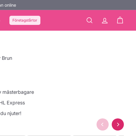
n online
n
Företagstårtor
Sök
konto
Kundvag
y Brun
av mästerbagare
HL Express
 du njuter!