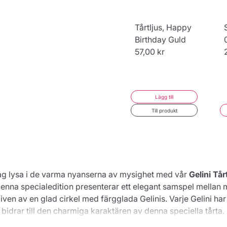
Gyllene Tårtljus
Tårtljus, Happy
i siffrorna 0-9
Birthday Guld
44,00 kr
57,00 kr
Lägg till
Konfigurera
Till produkt
ag lysa i de varma nyanserna av mysighet med vår
Gelini Tå
Denna specialedition presenterar ett elegant samspel mellan 
ven av en glad cirkel med färgglada Gelinis. Varje Gelini har
bidrar till den charmiga karaktären av denna speciella tårta. 
en kärleksfullt utformad "Happy Birthday"-text som gör ditt