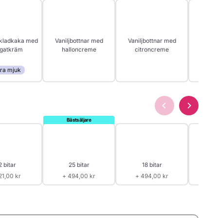
kladkaka med
Vaniljbottnar med
Vaniljbottnar med
Vanilj
gatkräm
halloncreme
citroncreme
jordgu
ra mjuk
med 
2 bitar
25 bitar
18 bitar
4
21,00 kr
+ 494,00 kr
+ 494,00 kr
+ 1 