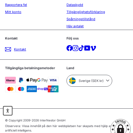
Rapportera fel
Dataskydd
Mitt konto
Tillgänglighetsförklaring
Spårningstillstånd
Häv avtalet
Kontakt
Följ oss
Facebook
Instagram
TikTok
YouTube
Vimeo
Kontakt
Tillgängliga betalningsmetoder
Land
Sverige (SEK kr)
© Copyright 2009-2026 InterNestor GmbH
Observera: Vissa innehåll på den här webbplatsen har skapats med hjälp av
artificiell intelligens.