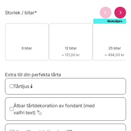
Storlek / bitar
*
6 bitar
12 bitar
25 bitar
+ 121,00 kr
+ 494,00 kr
Extra till din perfekta tårta
Tårtljus 🕯️
Ätbar tårtdekoration av fondant (med
valfri text) 🏷️
10 Ljus
20 Ljus
30 Ljus
22,00 kr
44,00 kr
66,00 kr