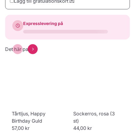
Lägg till gratulationskort 💌
Hjärta
Kvadrat
Rektangel
43,00 kr
43,00 kr
43,00 kr
Expresslevering på
Förhandsgranska
dinTarta.se
Yay
Konfetti
Det här passar
32,00 kr
39,00 kr
39,00 kr
Förhandsgranska
Tårtljus, Happy
Sockerros, rosa (3
Birthday Guld
st)
57,00 kr
44,00 kr