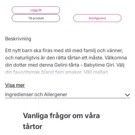
Lägg till
Till produkt
Konfigurera
Beskrivning
Ett nytt barn ska firas med stil med familj och vänner,
och naturligtvis är den rätta tårtan ett måste. Välkomna
din dotter med denna Gelini-tårta - Babytime Girl. Välj
din favoritsmak bland fem smaker. Välj mellan
chokladtårta med choklad- eller körsbärsfyllning eller
Visa mer
vaniljtårta med citron-, hallon- eller nougatfyllning och
se fram emot att välkomna din bebis med en läcker
Ingredienser och Allergener
tårtbit.
Du kan också ge vår Gelini-tårta - Babytime Girl i
Vanliga frågor om våra
present. Så överraska en blivande mamma med denna
söta Gelini-tårta - Babytime Girl. Gör henne ännu
tårtor
gladare genom att lägga till ett hälsningskort under