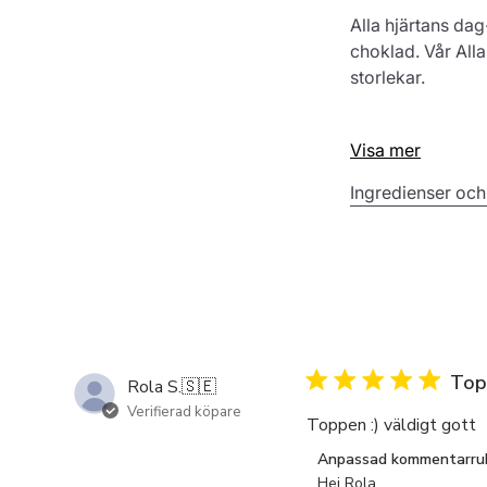
Alla hjärtans dag
choklad. Vår All
storlekar.
Detta hittar du 
Visa mer
Storlek S
Ingredienser och
8 hjärtfo
1x set m
1x hjärtsk
2x Love C
2x Cake-P
Trädekora
Top
Rola S.
🇸🇪
4x hjärtf
Verifierad köpare
Toppen :) väldigt gott
Storlek M
Kommentarer
Anpassad kommentarrub
från
Hej Rola,
