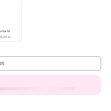
orlek M
10,00 kr
 💌
Yay
Konfetti
Happy Birthday