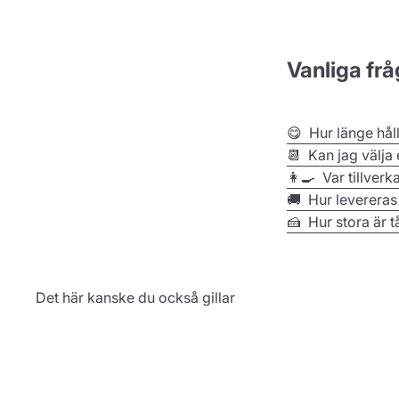
från
Anpassad
kommentarrubrik
om
Vanliga frå
Wed
Feb
24
😋 Hur länge hål
2021
📆 Kan jag välja
👩‍🍳 Var tillverk
🚚 Hur levereras
🍰 Hur stora är t
Det här kanske du också gillar