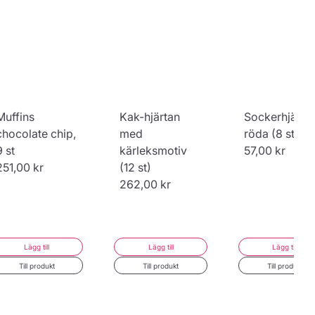
39,00 kr
39,00 kr
39,00 kr
Förhandsgranska
Muffins
Kak-hjärtan
Sockerhjärta
chocolate chip,
med
röda (8 st)
9 st
kärleksmotiv
57,00 kr
251,00 kr
(12 st)
262,00 kr
Lägg till
Lägg till
Lägg till
Till produkt
Till produkt
Till produkt