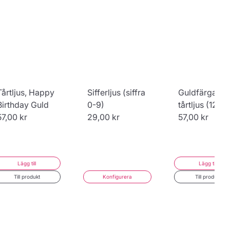
Tårtljus, Happy
Sifferljus (siffra
Guldfärgade
Birthday Guld
0-9)
tårtljus (12 st)
57,00 kr
29,00 kr
57,00 kr
Lägg till
Lägg till
Till produkt
Konfigurera
Till produkt