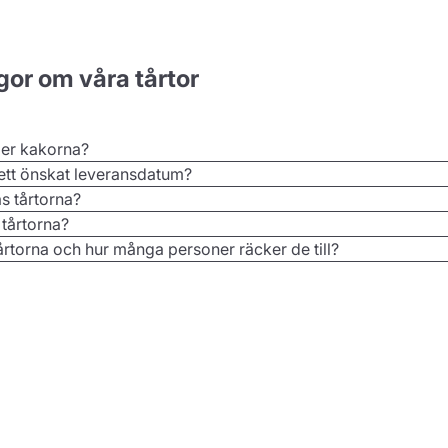
gor om våra tårtor
ler kakorna?
 ett önskat leveransdatum?
as tårtorna?
 tårtorna?
årtorna och hur många personer räcker de till?