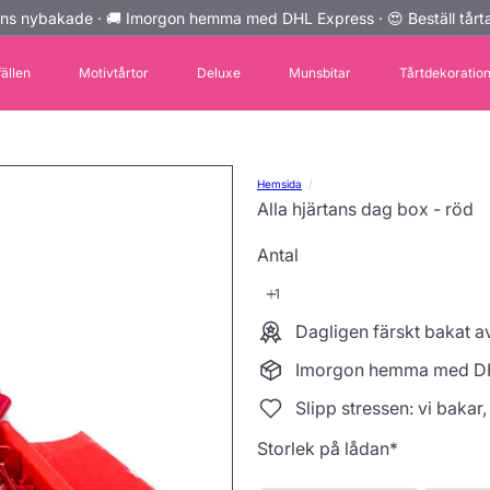
ns nybakade · 🚚 Imorgon hemma med DHL Express · 😍 Beställ tårta
Pausa
bildspelet
fällen
Motivtårtor
Deluxe
Munsbitar
Tårtdekoratio
Hemsida
Alla hjärtans dag box - röd
Antal
Dagligen färskt bakat 
Imorgon hemma med D
Slipp stressen: vi bakar,
Storlek på lådan
*