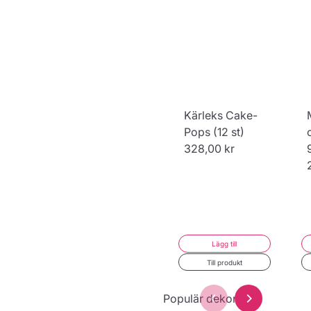
32,00 kr
Kärleks Cake-
Pops (12 st)
328,00 kr
Lägg till
Till produkt
Populär dekoration