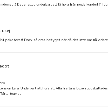
ormade kakor
omdömet! :) Det är alltid underbart att få höra från nöjda kunder! // To
ed champagneglas
ål
ake-Popsicle med hjärtkonfetti
ops Alla hjärtans dag
 okej
tion
ormade värmeljus
 fint paketerat! Dock så dras betyget när då det inte var nå vida
tegot
rik
recension Lara! Underbart att höra att Alla hjärtans boxen uppskattades
inTårta-teamet