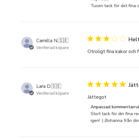
16 hjärtf
butiksägaren
Tusen tack för det fina 
1x set m
om
1x hjärtsk
omdöme
från
4x Love C
Anpassad
4x Cake-P
Helt
kommentarrubrik
Camilla N.
🇸🇪
Trädekora
om
Verifierad köpare
4x hjärtf
Otroligt fina kakor och
Tue
Mar
08
2022
Jät
Lara D.
🇸🇪
Verifierad köpare
Jättegot
Kommentarer
Anpassad kommentarrub
från
Stort tack för din fina 
butiksägaren
igen! :) //Johanna från d
om
omdöme