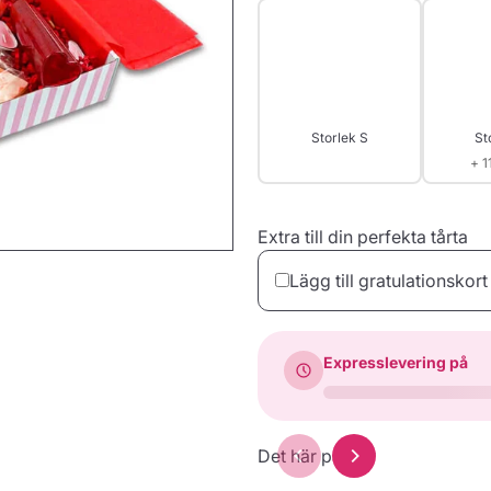
Storlek S
St
+ 1
Extra till din perfekta tårta
Lägg till gratulationskort
Expresslevering på
dinTarta.se
Det här passar