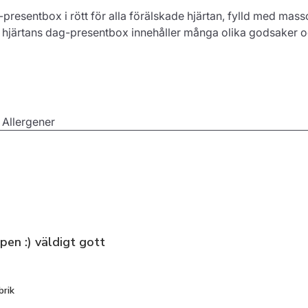
-presentbox i rött för alla förälskade hjärtan, fylld med mass
a hjärtans dag-presentbox innehåller många olika godsaker oc
i dina Alla hjärtans dag-presentboxar:
 Allergener
rmade kakor
ed 2 champagneglas
ål
ake-Popsicle med hjärtkonfetti
ops Alla hjärtans dag
tion
pen :) väldigt gott
ormade värmeljus
rik