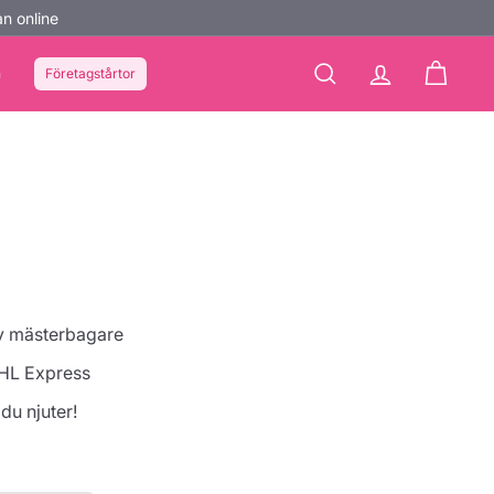
n online
n
Företagstårtor
Sök
konto
Kundvag
av mästerbagare
HL Express
 du njuter!