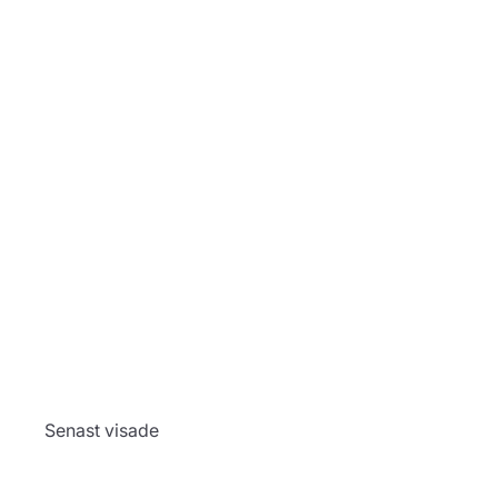
Alla hjärtans dag
box - röd
438,00 kr
Konfigurera
Senast visade